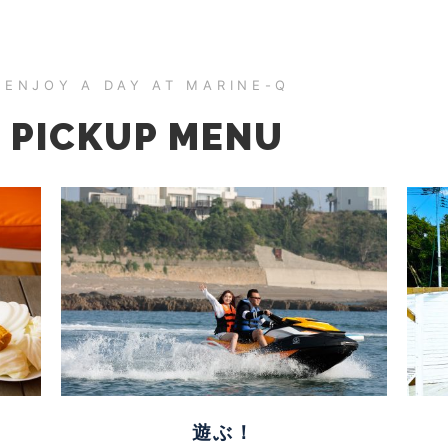
ENJOY A DAY AT MARINE-Q
PICKUP MENU
遊ぶ！