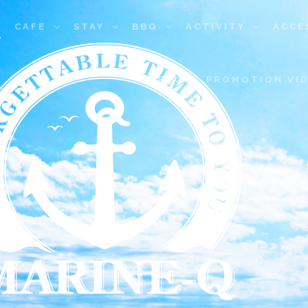
Q
CAFE
STAY
BBQ
ACTIVITY
ACCE
BLOG
PROMOTION VID