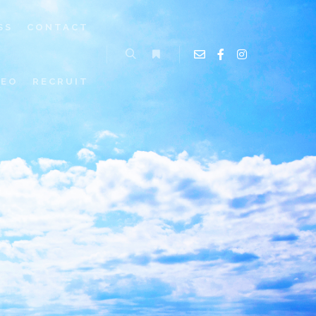
SS
CONTACT
EO​
RECRUIT