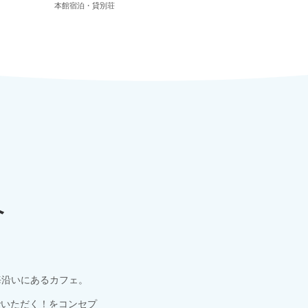
本館宿泊・貸別荘
へ
海沿いにあるカフェ。
でいただく！をコンセプ