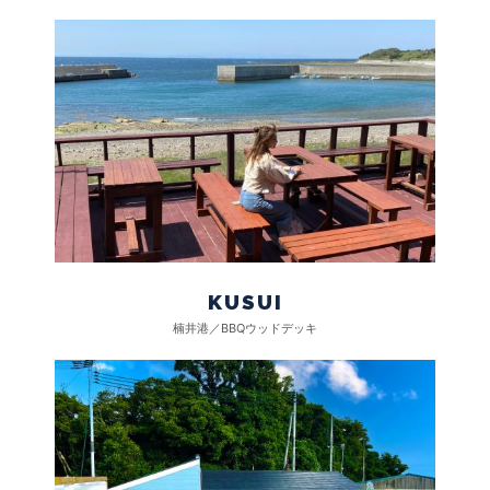
KUSUI
楠井港／BBQウッドデッキ