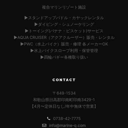
複合マリンリゾート施設
▶︎スタンドアップパドル・カヤックレンタル
▶︎ダイビング・シュノーケリング
▶︎トーイング(バナナ・ビスケット)サービス
▶︎AQUA CRUISER（アクアクルーザー）販売・レンタル
▶︎PWC（水上バイク）販売・修理 各メーカーOK
▶︎水上バイクスロープ利用・保管管理
▶︎四輪バギー各種取り扱い
CONTACT
〒649-1534
和歌山県日高郡印南町印南3429-1
【4月〜定休日なし/年中無休で営業】
0738-42-7775
info@marine-q.com