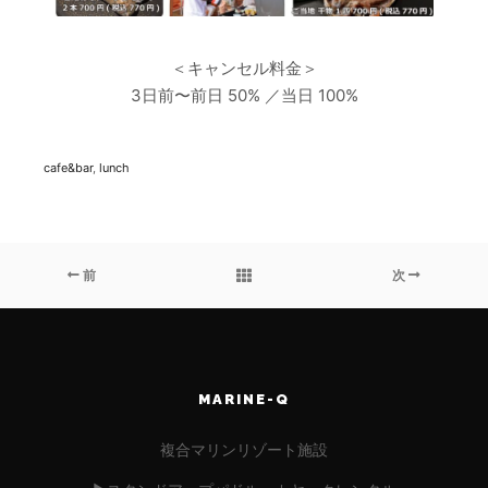
＜キャンセル料金＞
3日前〜前日 50% ／
当日 100%
cafe&bar
,
lunch
前
次
MARINE-Q
複合マリンリゾート施設