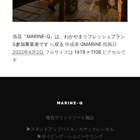
当店『MARINE-Q』は、わかやまリフレッシュプラン
S参加事業者です へ戻る
作成者
QMARINE
投稿日
2022年4月2日
フルサイズは
1478 × 1108
ピクセルで
す
MARINE-Q
複合マリンリゾート施設
▶︎スタンドアップパドル・カヤックレンタル
▶︎ダイビング・シュノーケリング