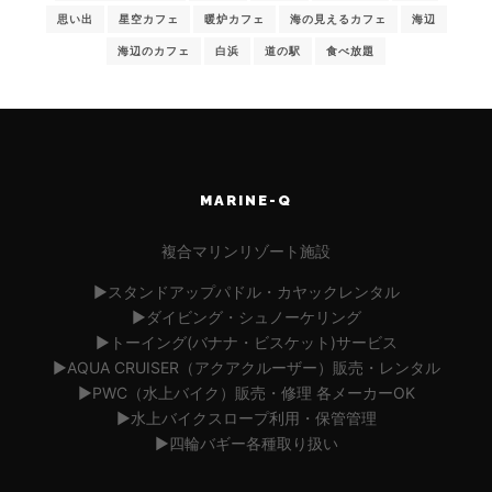
思い出
星空カフェ
暖炉カフェ
海の見えるカフェ
海辺
海辺のカフェ
白浜
道の駅
食べ放題
MARINE-Q
複合マリンリゾート施設
▶︎スタンドアップパドル・カヤックレンタル
▶︎ダイビング・シュノーケリング
▶︎トーイング(バナナ・ビスケット)サービス
▶︎AQUA CRUISER（アクアクルーザー）販売・レンタル
▶︎PWC（水上バイク）販売・修理 各メーカーOK
▶︎水上バイクスロープ利用・保管管理
▶︎四輪バギー各種取り扱い