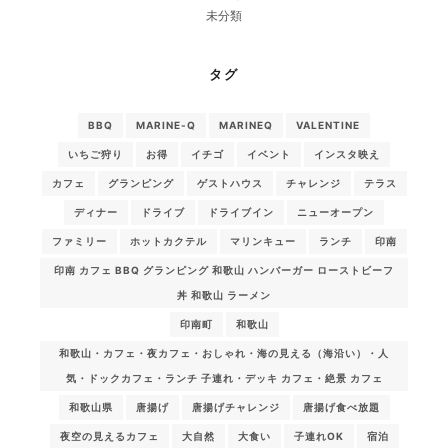
未分類
タグ
BBQ
MARINE-Q
MARINEQ
VALENTINE
いちご狩り
お得
イチゴ
イベント
インスタ映え
カフェ
グランピング
ゲストハウス
チャレンジ
テラス
ディナー
ドライブ
ドライブイン
ニューオープン
ファミリー
ホットカクテル
マリンキュー
ランチ
印南
印南 カフェ BBQ グランピング 和歌山 ハンバーガー ローストビーフ
丼 和歌山 ラーメン
印南町
和歌山
和歌山・カフェ・夜カフェ・おしゃれ・海の見える（海沿い）・人
気・ドックカフェ・ランチ 子連れ・デッキ カフェ・絶景 カフェ
和歌山県
唐揚げ
唐揚げチャレンジ
唐揚げ食べ放題
夜空の見えるカフェ
大自然
大食い
子連れOK
宿泊