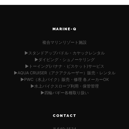
MARINE-Q
複合マリンリゾート施設
▶︎スタンドアップパドル・カヤックレンタル
▶︎ダイビング・シュノーケリング
▶︎トーイング(バナナ・ビスケット)サービス
▶︎AQUA CRUISER（アクアクルーザー）販売・レンタル
▶︎PWC（水上バイク）販売・修理 各メーカーOK
▶︎水上バイクスロープ利用・保管管理
▶︎四輪バギー各種取り扱い
CONTACT
〒649-1534