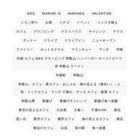
BBQ
MARINE-Q
MARINEQ
VALENTINE
いちご狩り
お得
イチゴ
イベント
インスタ映え
カフェ
グランピング
ゲストハウス
チャレンジ
テラス
ディナー
ドライブ
ドライブイン
ニューオープン
ファミリー
ホットカクテル
マリンキュー
ランチ
印南
印南 カフェ BBQ グランピング 和歌山 ハンバーガー ローストビーフ
丼 和歌山 ラーメン
印南町
和歌山
和歌山・カフェ・夜カフェ・おしゃれ・海の見える（海沿い）・人
気・ドックカフェ・ランチ 子連れ・デッキ カフェ・絶景 カフェ
和歌山県
唐揚げ
唐揚げチャレンジ
唐揚げ食べ放題
夜空の見えるカフェ
大自然
大食い
子連れOK
宿泊
思い出
星空カフェ
暖炉カフェ
海の見えるカフェ
海辺
海辺のカフェ
白浜
道の駅
食べ放題