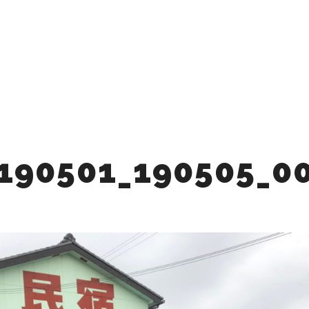
Q
CAFE
STAY
BBQ
ACTIVITY
ACCE
BLOG
PROMOTION VID
190501_190505_0