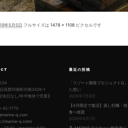
019年5月5日
フルサイズは
1478 × 1108
ピクセルです
ACT
最近の投稿
534
「リゾート開発プロジェクトQ
日高郡印南町印南3429-1
た想い
定休日なし/年中無休で営業】
2026年7月8日
【4月限定で復活】蒸し牡蠣・焼
8-42-7775
食べ放題
@marine-q.com
2026年4月1日
s://marine-q.com/
 - 23:00（moaning 9:00-
🏝 MARINE-Qコテージ楠井港