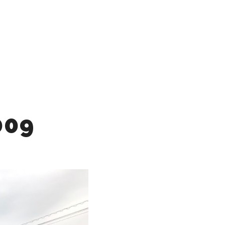
SS
CONTACT
検索
詳細
EO​
RECRUIT
009