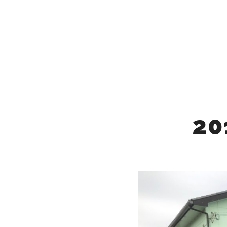
MAIRNE
20