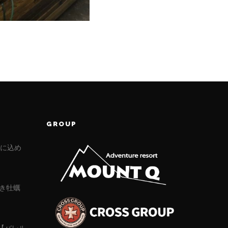
GROUP
」に込め
き牡蠣
に【バレル