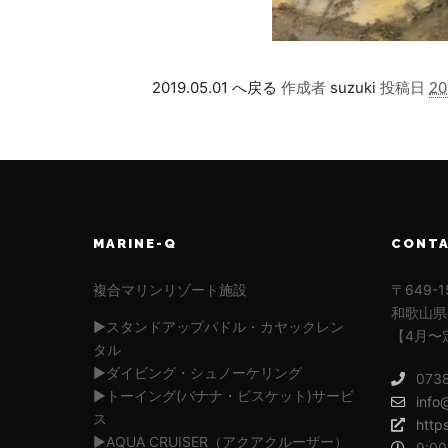
2019.05.01 へ戻る
作成者
suzuki
投稿日
2
MARINE-Q
CONT
複合マリンリゾート施設
〒649-1
和歌山県
▶︎スタンドアップパドル・カヤックレン
【4月〜
タル
▶︎ダイビング・シュノーケリング
073
▶︎トーイング(バナナ・ビスケット)サービ
info
ス
http
▶︎AQUA CRUISER（アクアクルーザー）
9:00