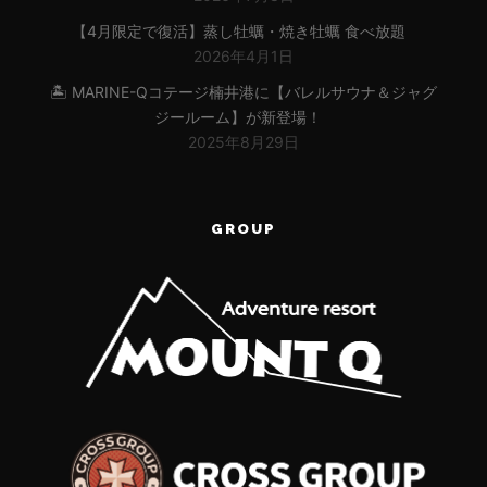
【4月限定で復活】蒸し牡蠣・焼き牡蠣 食べ放題
2026年4月1日
🏝 MARINE-Qコテージ楠井港に【バレルサウナ＆ジャグ
ジールーム】が新登場！
2025年8月29日
GROUP