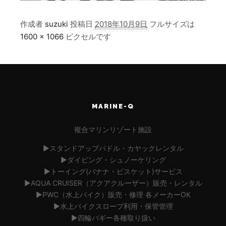
作成者
suzuki
投稿日
2018年10月9日
フルサイズは
1600 × 1066
ピクセルです
MARINE-Q
複合マリンリゾート施設
▶︎スタンドアップパドル・カヤックレンタル
▶︎ダイビング・シュノーケリング
▶︎トーイング(バナナ・ビスケット)サービス
▶︎AQUA CRUISER（アクアクルーザー）販売・レンタル
▶︎PWC（水上バイク）販売・修理 各メーカーOK
▶︎水上バイクスロープ利用・保管管理
▶︎四輪バギー各種取り扱い