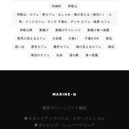
印南町
和歌山
和歌山・カフェ・夜カフェ・おしゃれ・海の見える（海沿い）・人
気・ドックカフェ・ランチ 子連れ・デッキ カフェ・絶景 カフェ
和歌山県
唐揚げ
唐揚げチャレンジ
唐揚げ食べ放題
夜空の見えるカフェ
大自然
大食い
子連れOK
宿泊
思い出
星空カフェ
暖炉カフェ
海の見えるカフェ
海辺
海辺のカフェ
白浜
道の駅
食べ放題
MARINE-Q
複合マリンリゾート施設
▶︎スタンドアップパドル・カヤックレンタル
▶︎ダイビング・シュノーケリング