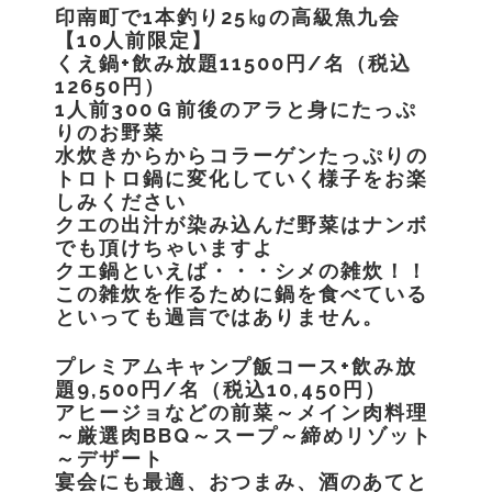
印南町で1本釣り25㎏の高級魚九会
【10人前限定】
くえ鍋+飲み放題11500円/名（税込
12650円）
1人前300Ｇ前後のアラと身にたっぷ
りのお野菜
水炊きからからコラーゲンたっぷりの
トロトロ鍋に変化していく様子をお楽
しみください
クエの出汁が染み込んだ野菜はナンボ
でも頂けちゃいますよ
クエ鍋といえば・・・シメの雑炊！！
この雑炊を作るために鍋を食べている
といっても過言ではありません。
プレミアムキャンプ飯コース+飲み放
題9,500円/名（税込10,450円）
アヒージョなどの前菜～メイン肉料理
～厳選肉BBQ～スープ～締めリゾット
～デザート
宴会にも最適、おつまみ、酒のあてと