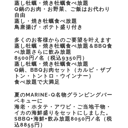
蒸し牡蠣・焼き牡蠣食べ放題
Q鍋のお肉・お野菜、ご飯はお代わり
自由
蒸し・焼き牡蠣食べ放題
鳥唐揚げ・ポテト盛り付き
多くのお客様からのご要望を叶えます
蒸し牡蠣・焼き牡蠣食べ放題＆BBQ食
べ放題さらに飲み放題
8500円/名（税込9350円）
蒸し牡蠣・焼き牡蠣食べ放題
Q鍋、BBQお肉セット（カルビ・ザブ
トン・トントロ・ウインナー）
食べ放題で大満足
夏のMARINE-Q名物グランピングバー
ベキューに
海老・ホタテ・アワビ・ご当地干物・
イカの海鮮盛りをセットにしました。
SBBQ+海鮮+飲み放題8050円/名（税
込8855円）