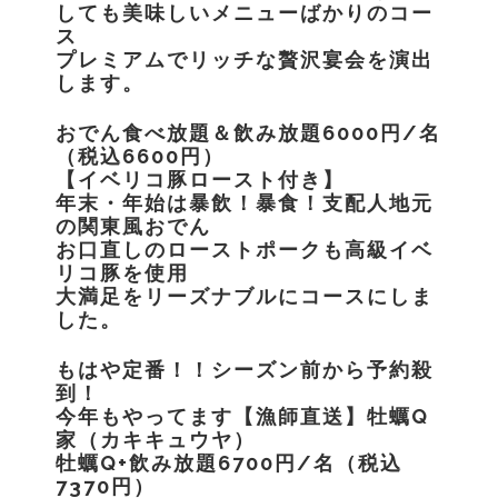
しても美味しいメニューばかりのコー
ス
プレミアムでリッチな贅沢宴会を演出
します。
おでん食べ放題＆飲み放題6000円/名
（税込6600円）
【イベリコ豚ロースト付き】
年末・年始は暴飲！暴食！支配人地元
の関東風おでん
お口直しのローストポークも高級イベ
リコ豚を使用
大満足をリーズナブルにコースにしま
した。
もはや定番！！シーズン前から予約殺
到！
今年もやってます【漁師直送】牡蠣Q
家（カキキュウヤ）
牡蠣Q+飲み放題6700円/名（税込
7370円）