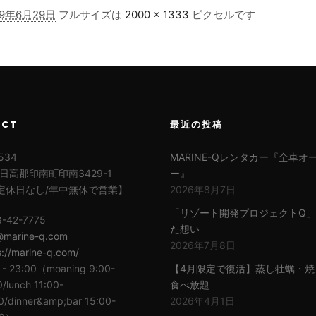
19年6月29日
フルサイズは
2000 × 1333
ピクセルです
ACT
最近の投稿
534
MARINE-Qレンタカー『全車オ
日高郡印南町印南3429-1
ー』
定休日なし/年中無休で営業】
2026年8月7日
「リゾート開発プロジェクトQ
8-42-7775
た想い
@marine-q.com
2026年7月8日
s://marine-q.com/
 - 23:00（moaning 9:00-
【4月限定で復活】蒸し牡蠣・焼
0/lunch 11:00-
食べ放題
0/dinner&amp;bar 15:00-
2026年4月1日