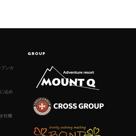
GROUP
ープンカ
」に込め
き牡蠣