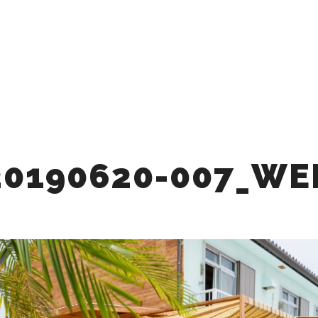
Q
CAFE
STAY
BBQ
ACTIVITY
ACCE
BLOG
PROMOTION VID
20190620-007_WE