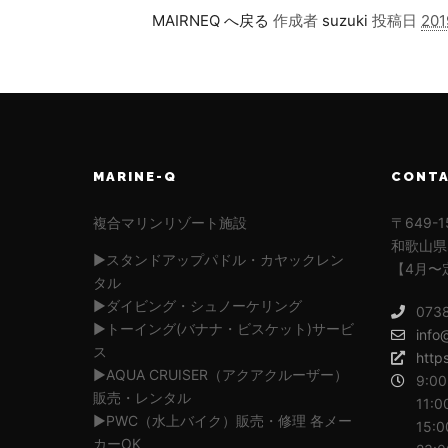
MAIRNEQ へ戻る
作成者
suzuki
投稿日
20
MARINE-Q
CONT
複合マリンリゾート施設
〒649-1
和歌山県
▶︎スタンドアップパドル・カヤックレン
【4月〜
タル
▶︎ダイビング・シュノーケリング
073
▶︎トーイング(バナナ・ビスケット)サービ
info
ス
http
▶︎AQUA CRUISER（アクアクルーザー）
9:00
販売・レンタル
11:0
▶︎PWC（水上バイク）販売・修理 各メー
15:0
カーOK