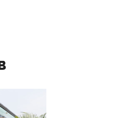
SS
CONTACT
検索
詳細
EO​
RECRUIT
B