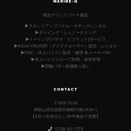
MARINE-Q
複合マリンリゾート施設
▶︎スタンドアップパドル・カヤックレンタル
▶︎ダイビング・シュノーケリング
▶︎トーイング(バナナ・ビスケット)サービス
▶︎AQUA CRUISER（アクアクルーザー）販売・レンタル
▶︎PWC（水上バイク）販売・修理 各メーカーOK
▶︎水上バイクスロープ利用・保管管理
▶︎四輪バギー各種取り扱い
CONTACT
〒649-1534
和歌山県日高郡印南町印南3429-1
【4月〜定休日なし/年中無休で営業】
0738-42-7775