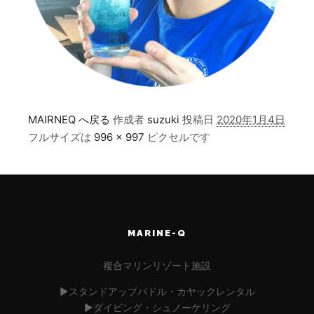
MAIRNEQ へ戻る
作成者
suzuki
投稿日
2020年1月4日
フルサイズは
996 × 997
ピクセルです
MARINE-Q
複合マリンリゾート施設
▶︎スタンドアップパドル・カヤックレンタル
▶︎ダイビング・シュノーケリング