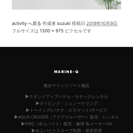
activity へ戻る
作成者
suzuki
投稿日
2018年10月9日
フルサイズは
1300 × 975
ピクセルです
MARINE-Q
複合マリンリゾート施設
▶︎スタンドアップパドル・カヤックレンタル
▶︎ダイビング・シュノーケリング
▶︎トーイング(バナナ・ビスケット)サービス
▶︎AQUA CRUISER（アクアクルーザー）販売・レンタル
▶︎PWC（水上バイク）販売・修理 各メーカーOK
▶︎水上バイクスロープ利用・保管管理