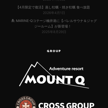
【4月限定で復活】蒸し牡蠣・焼き牡蠣 食べ放題
2026年4月1日
🏝 MARINE-Qコテージ楠井港に【バレルサウナ＆ジャグ
ジールーム】が新登場！
2025年8月29日
GROUP