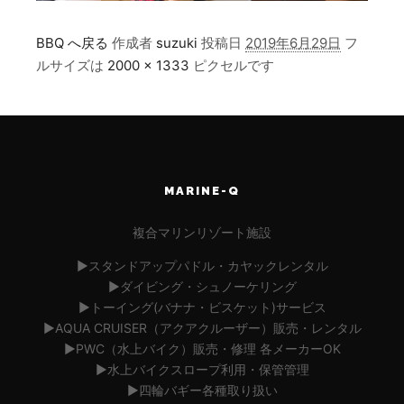
BBQ へ戻る
作成者
suzuki
投稿日
2019年6月29日
フ
ルサイズは
2000 × 1333
ピクセルです
MARINE-Q
複合マリンリゾート施設
▶︎スタンドアップパドル・カヤックレンタル
▶︎ダイビング・シュノーケリング
▶︎トーイング(バナナ・ビスケット)サービス
▶︎AQUA CRUISER（アクアクルーザー）販売・レンタル
▶︎PWC（水上バイク）販売・修理 各メーカーOK
▶︎水上バイクスロープ利用・保管管理
▶︎四輪バギー各種取り扱い