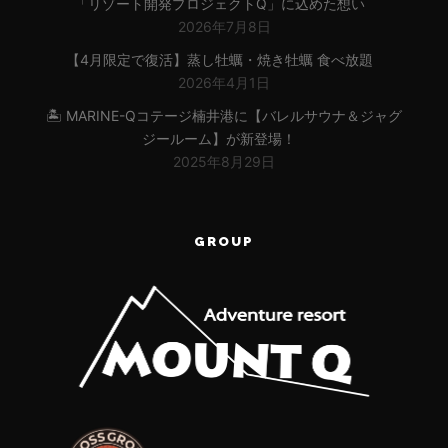
「リゾート開発プロジェクトQ」に込めた想い
2026年7月8日
【4月限定で復活】蒸し牡蠣・焼き牡蠣 食べ放題
2026年4月1日
🏝 MARINE-Qコテージ楠井港に【バレルサウナ＆ジャグ
ジールーム】が新登場！
2025年8月29日
GROUP