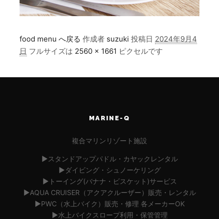
food menu へ戻る
作成者
suzuki
投稿日
2024年9月4
日
フルサイズは
2560 × 1661
ピクセルです
MARINE-Q
複合マリンリゾート施設
▶︎スタンドアップパドル・カヤックレンタル
▶︎ダイビング・シュノーケリング
▶︎トーイング(バナナ・ビスケット)サービス
▶︎AQUA CRUISER（アクアクルーザー）販売・レンタル
▶︎PWC（水上バイク）販売・修理 各メーカーOK
▶︎水上バイクスロープ利用・保管管理