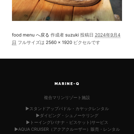
food menu へ戻る
作成者
suzuki
投稿日
2024年9月4
日
フルサイズは
2560 × 1920
ピクセルです
MARINE-Q
複合マリンリゾート施設
▶︎スタンドアップパドル・カヤックレンタル
▶︎ダイビング・シュノーケリング
▶︎トーイング(バナナ・ビスケット)サービス
▶︎AQUA CRUISER（アクアクルーザー）販売・レンタル