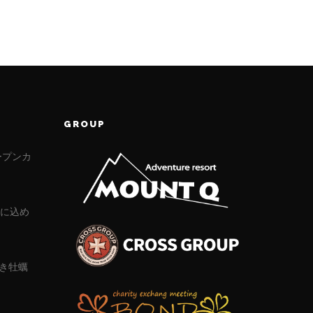
GROUP
ープンカ
」に込め
き牡蠣