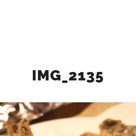
Q
CAFE
STAY
BBQ
ACTIVITY
ACCE
BLOG
PROMOTION VID
IMG_2135