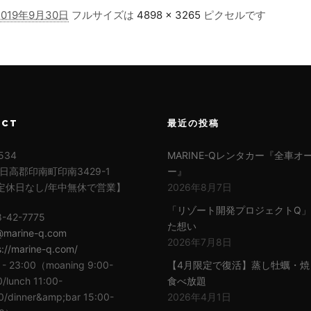
2019年9月30日
フルサイズは
4898 × 3265
ピクセルです
ACT
最近の投稿
534
MARINE-Qレンタカー『全車オ
日高郡印南町印南3429-1
ー』
定休日なし/年中無休で営業】
2026年8月7日
「リゾート開発プロジェクトQ
8-42-7775
た想い
@marine-q.com
2026年7月8日
s://marine-q.com/
 - 23:00（moaning 9:00-
【4月限定で復活】蒸し牡蠣・焼
0/lunch 11:00-
食べ放題
0/dinner&amp;bar 15:00-
2026年4月1日