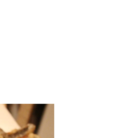
SS
CONTACT
検索
詳細
EO​
RECRUIT