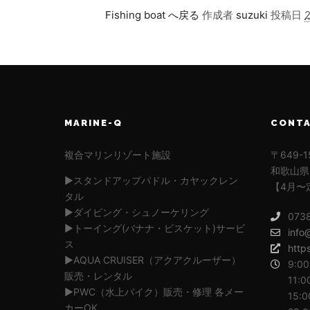
Fishing boat へ戻る
作成者
suzuki
投稿日
MARINE-Q
CONT
複合マリンリゾート施設
〒649-1
和歌山県
▶︎スタンドアップパドル・カヤックレン
【4月〜
タル
▶︎ダイビング・シュノーケリング
073
▶︎トーイング(バナナ・ビスケット)サービ
info
ス
http
▶︎AQUA CRUISER（アクアクルーザー）
9:00
販売・レンタル
11:0
▶︎PWC（水上バイク）販売・修理 各メー
15:0
カーOK