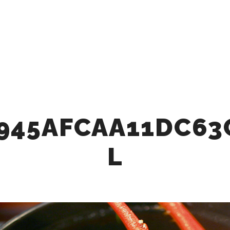
Q
CAFE
STAY
BBQ
ACTIVITY
ACCE
BLOG
PROMOTION VID
945AFCAA11DC63
L