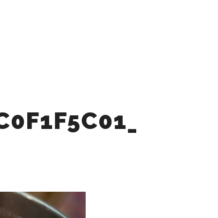
SS
CONTACT
検索
詳細
EO​
RECRUIT
C0F1F5C01_