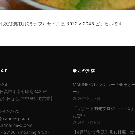
日
2019年11月26日
フルサイズは
3072 × 2048
ピクセルです
ACT
最近の投稿
534
MARINE-Qレンタカー『全車オ
日高郡印南町印南3429-1
ー』
定休日なし/年中無休で営業】
2026年8月7日
「リゾート開発プロジェクトQ
8-42-7775
た想い
@marine-q.com
2026年7月8日
s://marine-q.com/
 - 23:00（moaning 9:00-
【4月限定で復活】蒸し牡蠣・焼