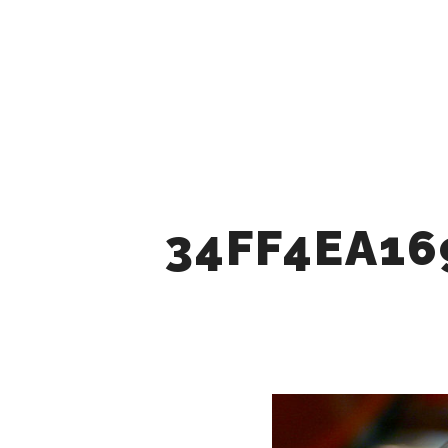
MAIRNE
34FF4EA16