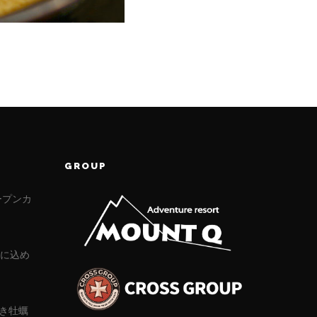
GROUP
ープンカ
」に込め
き牡蠣