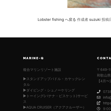
Lobster fishing へ戻る
作成者
suzuki
投稿
MARINE-Q
CONT
複合マリンリゾート施設
〒649-1
和歌山県
▶︎スタンドアップパドル・カヤックレン
【4月〜
タル
▶︎ダイビング・シュノーケリング
073
▶︎トーイング(バナナ・ビスケット)サービ
info
ス
http
▶︎AQUA CRUISER（アクアクルーザー）
9:00