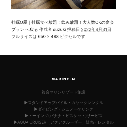
牡蠣Q屋｜牡蠣食べ放題！飲み放題！大人数OKの宴会
プラン へ戻る
作成者
suzuki
投稿日
2022年8月31日
フルサイズは
650 × 488
ピクセルです
MARINE-Q
複合マリンリゾート施設
▶︎スタンドアップパドル・カヤックレンタル
▶︎ダイビング・シュノーケリング
▶︎トーイング(バナナ・ビスケット)サービス
▶︎AQUA CRUISER（アクアクルーザー）販売・レンタル