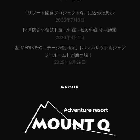
「リゾート開発プロジェクトQ」に込めた想い
2026年7月8日
【4月限定で復活】蒸し牡蠣・焼き牡蠣 食べ放題
2026年4月1日
🏝 MARINE-Qコテージ楠井港に【バレルサウナ＆ジャグ
ジールーム】が新登場！
2025年8月29日
GROUP