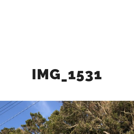
Q
CAFE
STAY
BBQ
ACTIVITY
ACCE
BLOG
PROMOTION VID
IMG_1531