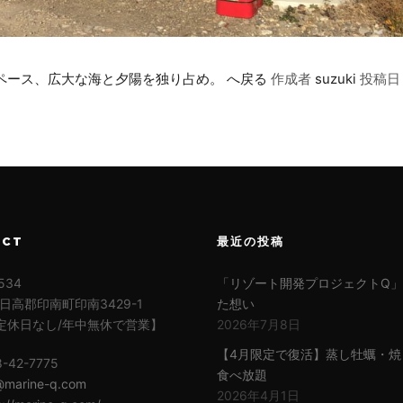
ースペース、広大な海と夕陽を独り占め。 へ戻る
作成者
suzuki
投稿
ACT
最近の投稿
534
「リゾート開発プロジェクトQ
日高郡印南町印南3429-1
た想い
定休日なし/年中無休で営業】
2026年7月8日
【4月限定で復活】蒸し牡蠣・焼
8-42-7775
食べ放題
@marine-q.com
2026年4月1日