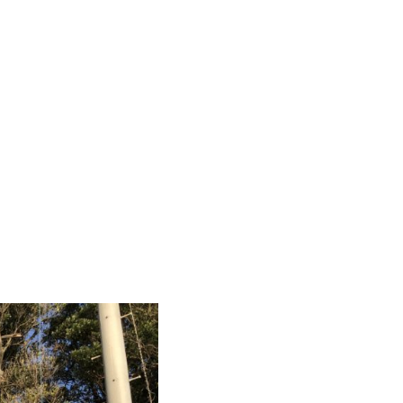
SS
CONTACT
検索
詳細
EO​
RECRUIT