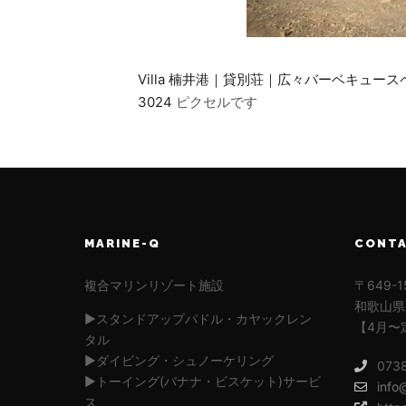
Villa 楠井港｜貸別荘｜広々バーベキュ
3024
ピクセルです
MARINE-Q
CONT
複合マリンリゾート施設
〒649-1
和歌山県
▶︎スタンドアップパドル・カヤックレン
【4月〜
タル
▶︎ダイビング・シュノーケリング
073
▶︎トーイング(バナナ・ビスケット)サービ
info
ス