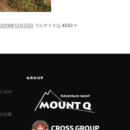
日
2019年12月23日
フルサイズは
4032 ×
GROUP
」に込め
き牡蠣