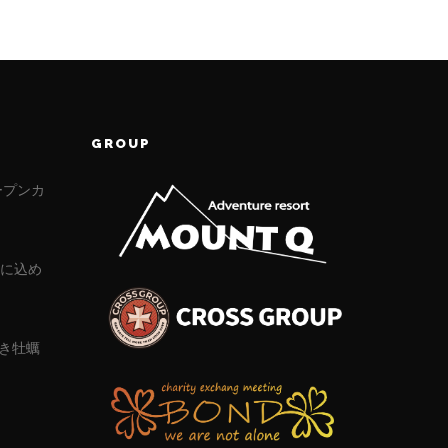
GROUP
ープンカ
」に込め
き牡蠣