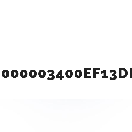
Q
CAFE
STAY
BBQ
ACTIVITY
ACCE
BLOG
PROMOTION VID
3000003400EF13D